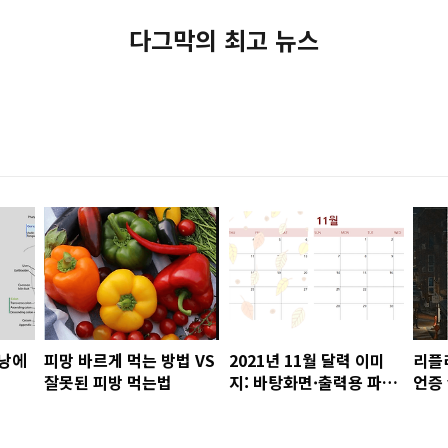
다그막의 최고 뉴스
담낭에
피망 바르게 먹는 방법 VS
2021년 11월 달력 이미
리플리
잘못된 피방 먹는법
지: 바탕화면·출력용 파일
언증 
(비번없음)
·차