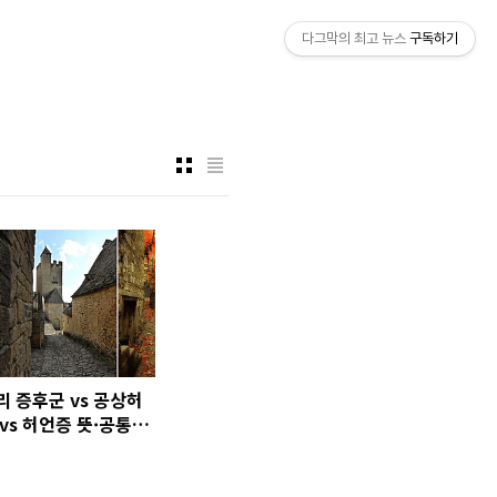
다그막의 최고 뉴스
구독하기
 증후군 vs 공상허
vs 허언증 뜻·공통점
이점