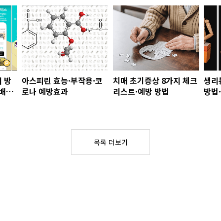
 방
아스피린 효능·부작용·코
치매 초기증상 8가지 체크
생리
택배조
로나 예방효과
리스트·예방 방법
방법
목록 더보기