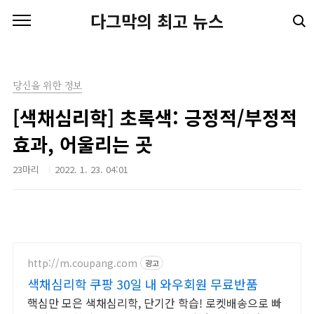
본문 바로가기
다그막의 최고 뉴스
당신을 위한 정보
[색채심리학] 초록색: 긍정적/부정적
효과, 어울리는 곳
23마리
2022. 1. 23. 04:01
http://m.coupang.com
광고
색채심리학 쿠팡 30일 내 와우회원 무료반품
핵심만 모은 색채심리학, 단기간 학습! 로켓배송으로 빠