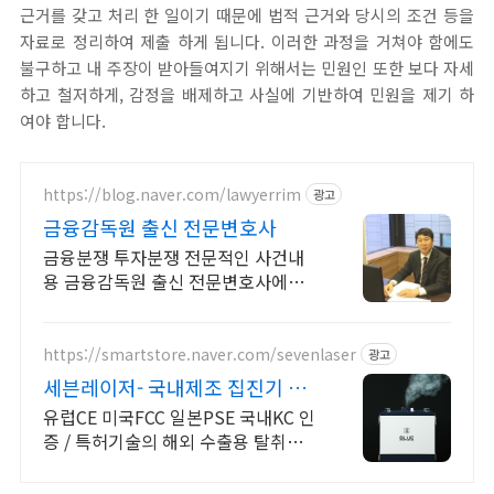
근거를 갖고 처리 한 일이기 때문에 법적 근거와 당시의 조건 등을
자료로 정리하여 제출 하게 됩니다. 이러한 과정을 거쳐야 함에도
불구하고 내 주장이 받아들여지기 위해서는 민원인 또한 보다 자세
하고 철저하게, 감정을 배제하고 사실에 기반하여 민원을 제기 하
여야 합니다.
https://blog.naver.com/lawyerrim
광고
금융감독원 출신 전문변호사
금융분쟁 투자분쟁 전문적인 사건내
용 금융감독원 출신 전문변호사에게
맡겨야 합니다 금감원출신,법원장검
사장 법사위국회의원출신등 70여명
전문가협업가능
https://smartstore.naver.com/sevenlaser
광고
세븐레이저- 국내제조 집진기 스
토어 (만점)리뷰 확인하기
유럽CE 미국FCC 일본PSE 국내KC 인
증 / 특허기술의 해외 수출용 탈취집
진기 해외수출 성능인증! (블루집진
기)