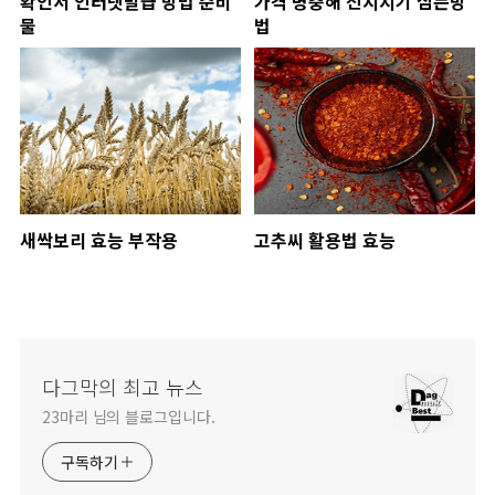
확인서 인터넷발급 방법 준비
가격 병충해 전지시기 심는방
물
법
새싹보리 효능 부작용
고추씨 활용법 효능
다그막의 최고 뉴스
23마리 님의 블로그입니다.
구독하기