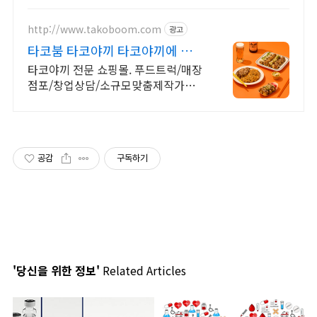
http://www.takoboom.com
광고
타코붐 타코야끼 타코야끼에 붐을
일으키다
타코야끼 전문 쇼핑몰. 푸드트럭/매장
점포/창업상담/소규모맞춤제작가능
타코야끼믹스 문어 가쓰오부시 파래
송곳 기계 등
공감
구독하기
'당신을 위한 정보'
Related Articles