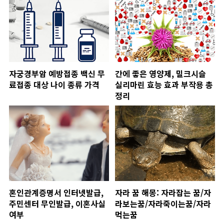
자궁경부암 예방접종 백신 무
간에 좋은 영양제, 밀크시슬
료접종 대상 나이 종류 가격
실리마린 효능 효과 부작용 총
정리
혼인관계증명서 인터넷발급,
자라 꿈 해몽: 자라잡는 꿈/자
주민센터 무인발급, 이혼사실
라보는꿈/자라죽이는꿈/자라
여부
먹는꿈