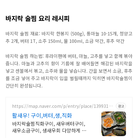
바지락 술찜 요리 레시피
바지락 술찜 재료: 바지락 한봉지 (500g), 통마늘 10-15개, 청양고
추 2개, 버터 1T, 소주 150ml, 물 100ml, 소금 약간, 후추 약간
바지락 술찜 하는법: 후라이팬에 버터, 마늘, 고추를 넣고 함께 볶아
줍니다. 마늘과 고추의 향이 기름에 잘 배어들면 해감된 바지락을
넣고 센불에서 볶고, 소주와 물을 넣습니다. 간을 보면서 소금, 후추
를 조금 넣어 주고 바지락이 입을 벌릴때까지 익히면 바지락술찜이
간단히 완성됩니다.
https://map.naver.com/p/entry/place/13993106
광고
65
활새우! 구이,버터,생,직화
바지락술찜직화구이, 새우버터구이,
새우소금구이, 생새우회 다양하게 즐
기세요~