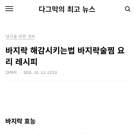
본문 바로가기
다그막의 최고 뉴스
당신을 위한 정보
바지락 해감시키는법 바지락술찜 요
리 레시피
23마리
2021. 10. 12. 12:53
바지락 효능