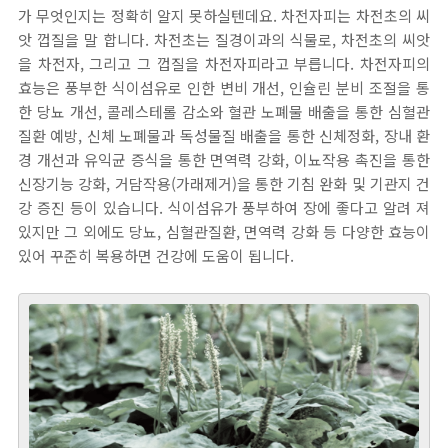
가 무엇인지는 정확히 알지 못하실텐데요. 차전자피는 차전초의 씨
앗 껍질을 말 합니다. 차전초는 질경이과의 식물로, 차전초의 씨앗
을 차전자, 그리고 그 껍질을 차전자피라고 부릅니다. 차전자피의
효능은 풍부한 식이섬유로 인한 변비 개선, 인슐린 분비 조절을 통
한 당뇨 개선, 콜레스테롤 감소와 혈관 노폐물 배출을 통한 심혈관
질환 예방, 신체 노폐물과 독성물질 배출을 통한 신체정화, 장내 환
경 개선과 유익균 증식을 통한 면역력 강화, 이뇨작용 촉진을 통한
신장기능 강화, 거담작용(가래제거)을 통한 기침 완화 및 기관지 건
강 증진 등이 있습니다. 식이섬유가 풍부하여 장에 좋다고 알려 져
있지만 그 외에도 당뇨, 심혈관질환, 면역력 강화 등 다양한 효능이
있어 꾸준히 복용하면 건강에 도움이 됩니다.