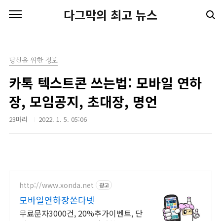
본문 바로가기
다그막의 최고 뉴스
당신을 위한 정보
카톡 텍스트콘 쓰는법: 모바일 연하
장, 모임공지, 초대장, 명언
23마리
2022. 1. 5. 05:06
http://www.xonda.net
광고
모바일연하장쏜다넷
무료문자3000건, 20%추가이벤트, 단