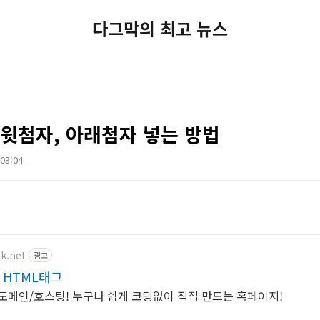
다그막의 최고 뉴스
 윗첨자, 아래첨자 넣는 방법
 03:04
nk.net
광고
HTML태그
 도메인/호스팅! 누구나 쉽게 코딩없이 직접 만드는 홈페이지!